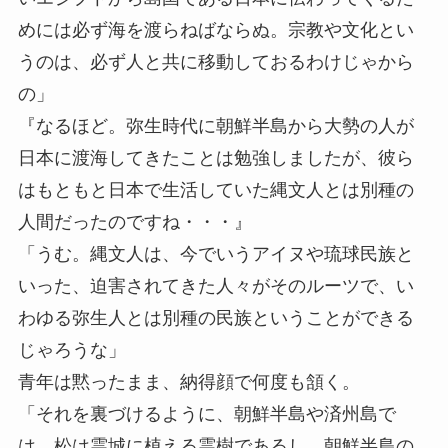
めには必ず海を渡らねばならぬ。宗教や文化とい
うのは、必ず人と共に移動しておるわけじゃから
の」
『なるほど。弥生時代に朝鮮半島から大勢の人が
日本に渡海してきたことは勉強しましたが、彼ら
はもともと日本で生活していた縄文人とは別種の
人間だったのですね・・・』
「うむ。縄文人は、今でいうアイヌや琉球民族と
いった、迫害されてきた人々がそのルーツで、い
わゆる弥生人とは別種の民族ということができる
じゃろうな」
青年は黙ったまま、納得顔で何度も頷く。
「それを裏づけるように、朝鮮半島や済州島で
は、松は霊城に植える霊樹であるし、朝鮮半島の