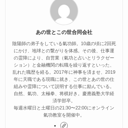
あの世とこの世合同会社
陰陽師の弟子をしている氣功師。10歳の頃に2回死
にかけ、地球との繋がりを体感。その後、仕事運
の霊障により、自営業（氣功と占いとリラクゼー
ション）と金融機関の転職を繰り返すといった、
乱れた職歴を経る。2017年に神事を済ませ、2019
年に天職である現職に就き、この世とあの世の仕
組みや霊障について説明する仕事に励んでいる。
自然、氣功、太極拳、将棋好き。慶應義塾大学経
済学部卒。
毎週水曜日と土曜日の21:30〜22:00にオンライン
氣功教室を開催中。