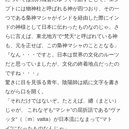
プトには物神柱と呼ばれる神が四つおり、その一
つである梟神マシャがインドを経由した際にイン
ドの神様として日本に伝わったものなのじゃ。さ
らに言えば、東北地方で“梵天”と呼ばれている神
も、元を正せば、この梟神マシャのこととなる」
『なん・・・ですと。日本は世界の文化のルーツ
だと思っていましたが、文化の終着地点だったの
ですね・・・』
驚きに目を見張る青年。陰陽師は紙に文字を書き
ながら口を開く。
「それだけではないぞ。たとえば、纏（まとい）
じゃが、 これなぞも“マシャ”の屈折語である“ヴァ
ッタ”（〔m〕vatta）が日本流になまって“マト
イ”になったものなんじゃ」