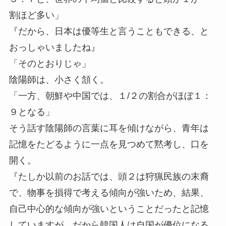
割ほど多い」
『だから、日本は優等生と言うこともできる、と
おっしゃいましたね』
「そのとおりじゃ」
陰陽師は、小さく頷く。
「一方、朝鮮や中国では、１/２の割合がほぼ１：
９となる」
そう話す陰陽師の言葉に耳を傾けながら、青年は
記憶をたどるように一点を見つめて黙考し、口を
開く。
『たしか以前のお話では、頭２は狩猟民族の末裔
で、物事を損得で考える傾向が強いため、結果、
自己中心的な傾向が強いということだったと記憶
していますが、だから韓国人は自国が優位になる