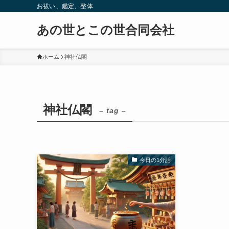
お祓い、鑑定、整体
あの世とこの世合同会社
ホーム
神社仏閣
神社仏閣
– tag –
今日の1分話