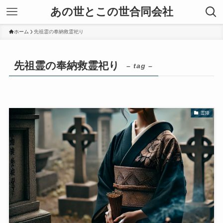
あの世とこの世合同会社
ホーム
先祖霊の奉納救霊祀り
先祖霊の奉納救霊祀り
– tag –
霊障